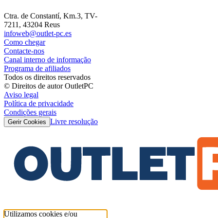
Ctra. de Constantí, Km.3, TV-
7211, 43204 Reus
infoweb@outlet-pc.es
Como chegar
Contacte-nos
Canal interno de informação
Programa de afiliados
Todos os direitos reservados
© Direitos de autor OutletPC
Aviso legal
Política de privacidade
Condições gerais
Livre resolução
Gerir Cookies
Utilizamos cookies e/ou