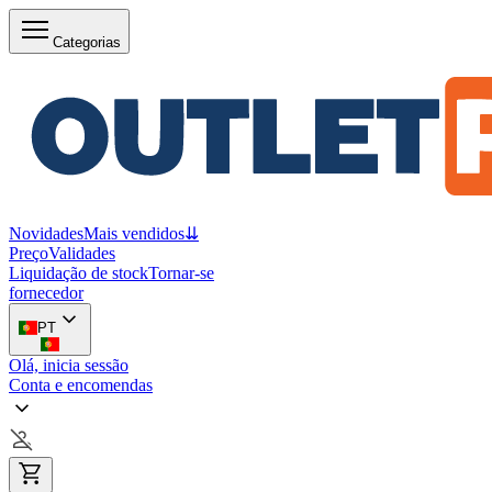
Categorias
Novidades
Mais vendidos
⇊
Preço
Validades
Liquidação de stock
Tornar-se
fornecedor
PT
Olá, inicia sessão
Conta e encomendas