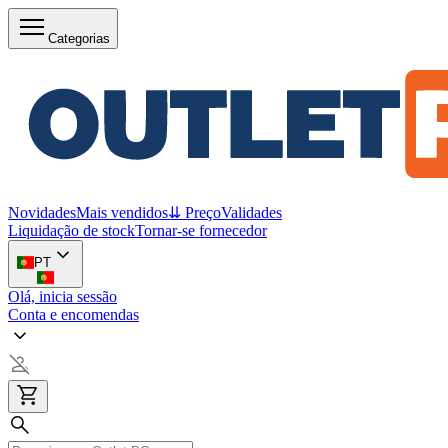
Categorias
Novidades
Mais vendidos
⇊ Preço
Validades
Liquidação de stock
Tornar-se fornecedor
PT
Olá, inicia sessão
Conta e encomendas