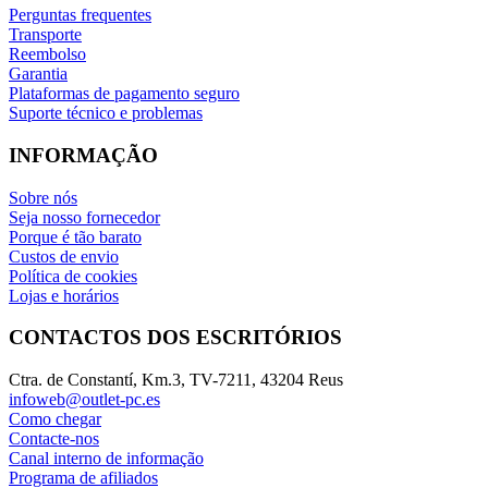
Perguntas frequentes
Transporte
Reembolso
Garantia
Plataformas de pagamento seguro
Suporte técnico e problemas
INFORMAÇÃO
Sobre nós
Seja nosso fornecedor
Porque é tão barato
Custos de envio
Política de cookies
Lojas e horários
CONTACTOS DOS ESCRITÓRIOS
Ctra. de Constantí, Km.3, TV-7211, 43204 Reus
infoweb@outlet-pc.es
Como chegar
Contacte-nos
Canal interno de informação
Programa de afiliados