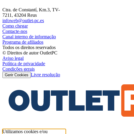
Ctra. de Constantí, Km.3, TV-
7211, 43204 Reus
infoweb@outlet-pc.es
Como chegar
Contacte-nos
Canal interno de informação
Programa de afiliados
Todos os direitos reservados
© Direitos de autor OutletPC
Aviso legal
Política de privacidade
Condições gerais
Livre resolução
Gerir Cookies
Utilizamos cookies e/ou