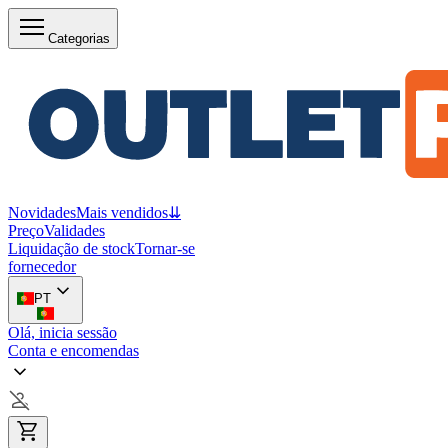
Categorias
Novidades
Mais vendidos
⇊
Preço
Validades
Liquidação de stock
Tornar-se
fornecedor
PT
Olá, inicia sessão
Conta e encomendas