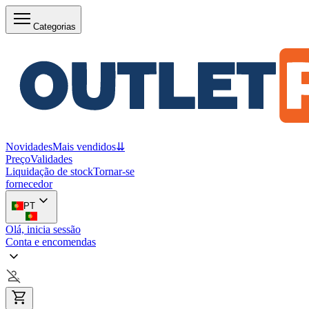
Categorias
Novidades
Mais vendidos
⇊
Preço
Validades
Liquidação de stock
Tornar-se
fornecedor
PT
Olá, inicia sessão
Conta e encomendas