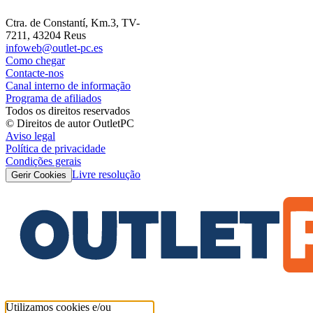
Ctra. de Constantí, Km.3, TV-
7211, 43204 Reus
infoweb@outlet-pc.es
Como chegar
Contacte-nos
Canal interno de informação
Programa de afiliados
Todos os direitos reservados
© Direitos de autor OutletPC
Aviso legal
Política de privacidade
Condições gerais
Livre resolução
Gerir Cookies
Utilizamos cookies e/ou