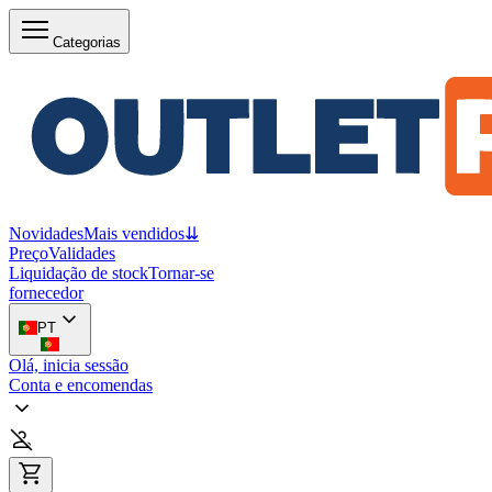
Categorias
Novidades
Mais vendidos
⇊
Preço
Validades
Liquidação de stock
Tornar-se
fornecedor
PT
Olá, inicia sessão
Conta e encomendas