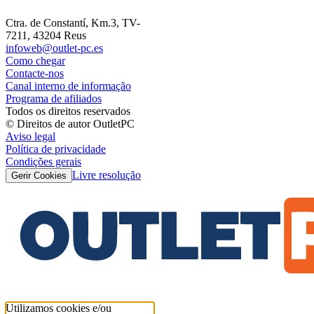
Ctra. de Constantí, Km.3, TV-
7211, 43204 Reus
infoweb@outlet-pc.es
Como chegar
Contacte-nos
Canal interno de informação
Programa de afiliados
Todos os direitos reservados
© Direitos de autor OutletPC
Aviso legal
Política de privacidade
Condições gerais
Livre resolução
Gerir Cookies
Utilizamos cookies e/ou