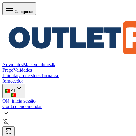
Categorias
Novidades
Mais vendidos
⇊
Preço
Validades
Liquidação de stock
Tornar-se
fornecedor
PT
Olá, inicia sessão
Conta e encomendas