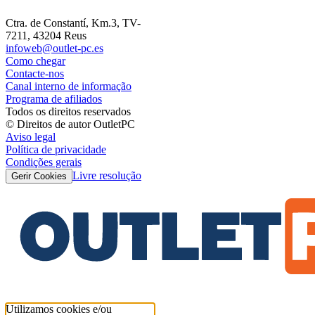
Ctra. de Constantí, Km.3, TV-
7211, 43204 Reus
infoweb@outlet-pc.es
Como chegar
Contacte-nos
Canal interno de informação
Programa de afiliados
Todos os direitos reservados
© Direitos de autor OutletPC
Aviso legal
Política de privacidade
Condições gerais
Livre resolução
Gerir Cookies
Utilizamos cookies e/ou