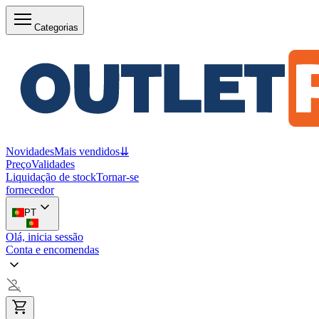
Categorias
Novidades
Mais vendidos
⇊
Preço
Validades
Liquidação de stock
Tornar-se
fornecedor
PT
Olá, inicia sessão
Conta e encomendas