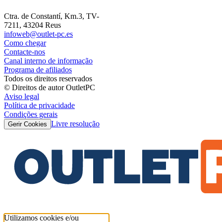
Ctra. de Constantí, Km.3, TV-
7211, 43204 Reus
infoweb@outlet-pc.es
Como chegar
Contacte-nos
Canal interno de informação
Programa de afiliados
Todos os direitos reservados
© Direitos de autor OutletPC
Aviso legal
Política de privacidade
Condições gerais
Livre resolução
Gerir Cookies
Utilizamos cookies e/ou