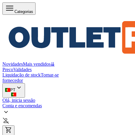
Categorias
Novidades
Mais vendidos
⇊
Preço
Validades
Liquidação de stock
Tornar-se
fornecedor
PT
Olá, inicia sessão
Conta e encomendas