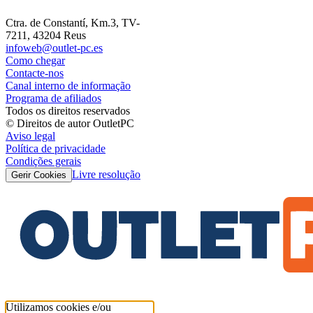
Ctra. de Constantí, Km.3, TV-
7211, 43204 Reus
infoweb@outlet-pc.es
Como chegar
Contacte-nos
Canal interno de informação
Programa de afiliados
Todos os direitos reservados
© Direitos de autor OutletPC
Aviso legal
Política de privacidade
Condições gerais
Livre resolução
Gerir Cookies
Utilizamos cookies e/ou