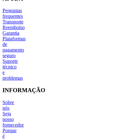
Perguntas
frequentes
Transporte
Reembolso
Garantia
Plataformas
de
pagamento
seguro
Suporte
técnico
e
problemas
INFORMAÇÃO
Sobre
nós
Seja
nosso
fornecedor
Porque
é