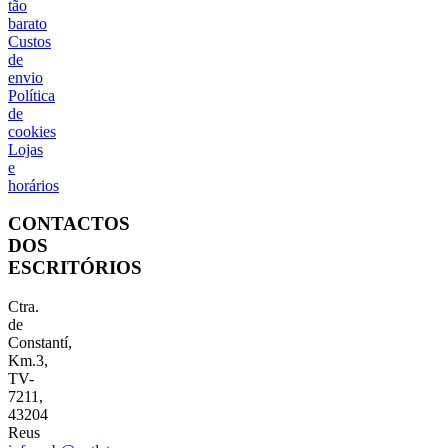
tão
barato
Custos
de
envio
Política
de
cookies
Lojas
e
horários
CONTACTOS
DOS
ESCRITÓRIOS
Ctra.
de
Constantí,
Km.3,
TV-
7211,
43204
Reus