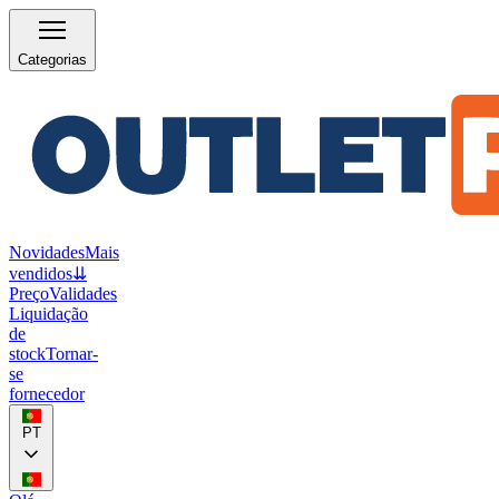
Categorias
Novidades
Mais
vendidos
⇊
Preço
Validades
Liquidação
de
stock
Tornar-
se
fornecedor
PT