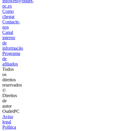
infoweb@outlet-
pc.es
Como
chegar
Contacte-
nos
Canal
interno
de
informação
Programa
de
afiliados
Todos
os
direitos
reservados
©
Direitos
de
autor
OutletPC
Aviso
legal
Política