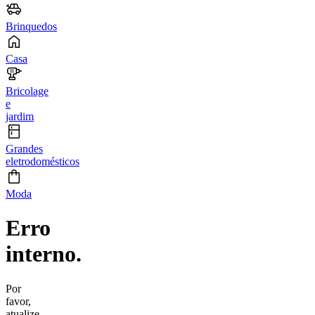
Brinquedos
Casa
Bricolage
e
jardim
Grandes
eletrodomésticos
Moda
Erro
interno.
Por
favor,
atualize