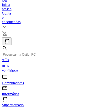
Olá,
inicia
sessão
Conta
e
encomendas
⭐Os
mais
vendidos⭐
Computadores
Informática
Supermercado