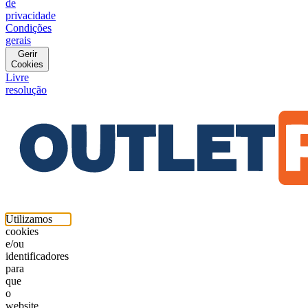
de
privacidade
Condições
gerais
Gerir
Cookies
Livre
resolução
Utilizamos
cookies
e/ou
identificadores
para
que
o
website