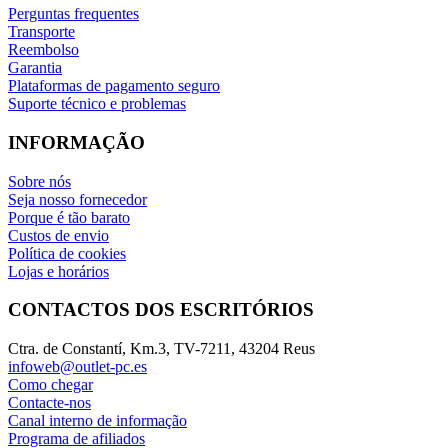
Perguntas frequentes
Transporte
Reembolso
Garantia
Plataformas de pagamento seguro
Suporte técnico e problemas
INFORMAÇÃO
Sobre nós
Seja nosso fornecedor
Porque é tão barato
Custos de envio
Política de cookies
Lojas e horários
CONTACTOS DOS ESCRITÓRIOS
Ctra. de Constantí, Km.3, TV-7211, 43204 Reus
infoweb@outlet-pc.es
Como chegar
Contacte-nos
Canal interno de informação
Programa de afiliados