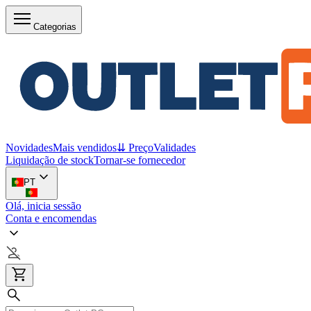
Categorias
Novidades
Mais vendidos
⇊ Preço
Validades
Liquidação de stock
Tornar-se fornecedor
PT
Olá, inicia sessão
Conta e encomendas