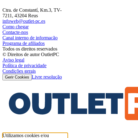
Ctra. de Constantí, Km.3, TV-
7211, 43204 Reus
infoweb@outlet-pc.es
Como chegar
Contacte-nos
Canal interno de informação
Programa de afiliados
Todos os direitos reservados
© Direitos de autor OutletPC
Aviso legal
Política de privacidade
Condições gerais
Livre resolução
Gerir Cookies
Utilizamos cookies e/ou