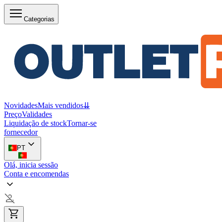
Categorias
Novidades
Mais vendidos
⇊
Preço
Validades
Liquidação de stock
Tornar-se
fornecedor
PT
Olá, inicia sessão
Conta e encomendas