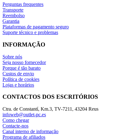
Perguntas frequentes
Transporte
Reembolso
Garantia
Plataformas de pagamento seguro
Suporte técnico e problemas
INFORMAÇÃO
Sobre nós
Seja nosso fornecedor
Porque é tão barato
Custos de envio
Política de cookies
Lojas e horários
CONTACTOS DOS ESCRITÓRIOS
Ctra. de Constantí, Km.3, TV-7211, 43204 Reus
infoweb@outlet-pc.es
Como chegar
Contacte-nos
Canal interno de informação
Programa de afiliados