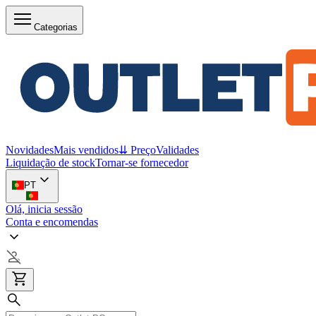
Categorias
Novidades
Mais vendidos
⇊ Preço
Validades
Liquidação de stock
Tornar-se fornecedor
PT
Olá, inicia sessão
Conta e encomendas