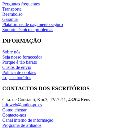
Perguntas frequentes
Transporte
Reembolso
Garantia
Plataformas de pagamento seguro
Suporte técnico e problemas
INFORMAÇÃO
Sobre nós
Seja nosso fornecedor
Porque é tão barato
Custos de envio
Política de cookies
Lojas e horários
CONTACTOS DOS ESCRITÓRIOS
Ctra. de Constantí, Km.3, TV-7211, 43204 Reus
infoweb@outlet-pc.es
Como chegar
Contacte-nos
Canal interno de informação
Programa de afiliados