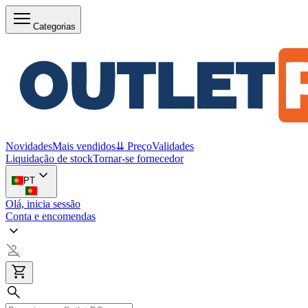
Categorias
Novidades
Mais vendidos
⇊ Preço
Validades
Liquidação de stock
Tornar-se fornecedor
PT
Olá, inicia sessão
Conta e encomendas