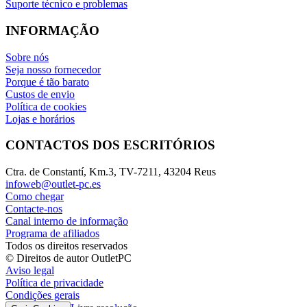
Suporte técnico e problemas
INFORMAÇÃO
Sobre nós
Seja nosso fornecedor
Porque é tão barato
Custos de envio
Política de cookies
Lojas e horários
CONTACTOS DOS ESCRITÓRIOS
Ctra. de Constantí, Km.3, TV-7211, 43204 Reus
infoweb@outlet-pc.es
Como chegar
Contacte-nos
Canal interno de informação
Programa de afiliados
Todos os direitos reservados
© Direitos de autor OutletPC
Aviso legal
Política de privacidade
Condições gerais