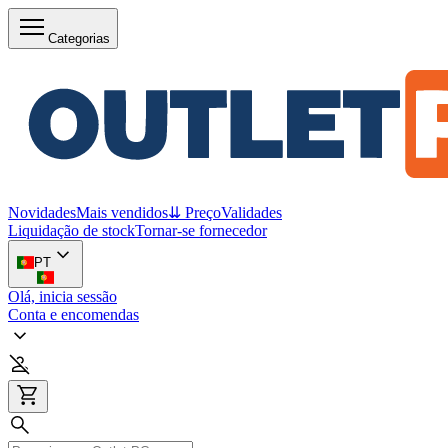
Categorias
Novidades
Mais vendidos
⇊ Preço
Validades
Liquidação de stock
Tornar-se fornecedor
PT
Olá, inicia sessão
Conta e encomendas