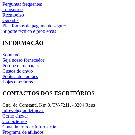
Perguntas frequentes
Transporte
Reembolso
Garantia
Plataformas de pagamento seguro
Suporte técnico e problemas
INFORMAÇÃO
Sobre nós
Seja nosso fornecedor
Porque é tão barato
Custos de envio
Política de cookies
Lojas e horários
CONTACTOS DOS ESCRITÓRIOS
Ctra. de Constantí, Km.3, TV-7211, 43204 Reus
infoweb@outlet-pc.es
Como chegar
Contacte-nos
Canal interno de informação
Programa de afiliados