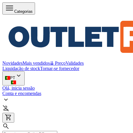
Categorias
Novidades
Mais vendidos
⇊ Preço
Validades
Liquidação de stock
Tornar-se fornecedor
PT
Olá, inicia sessão
Conta e encomendas