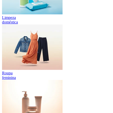
Limpeza
doméstica
Roupa
feminina