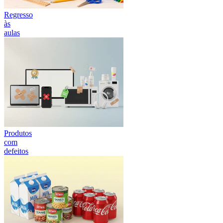
Regresso
às
aulas
Produtos
com
defeitos