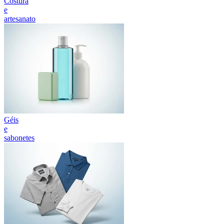
Costura
e
artesanato
Géis
e
sabonetes