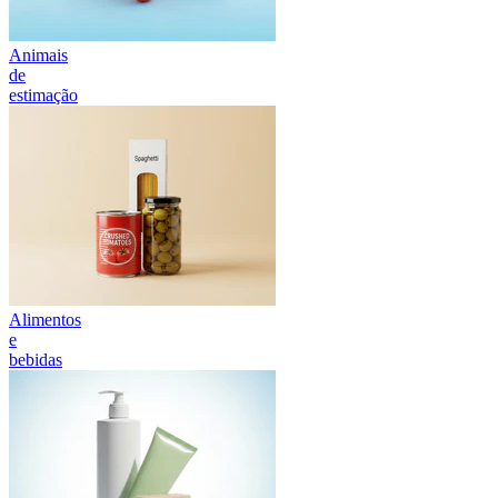
Animais
de
estimação
Alimentos
e
bebidas