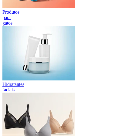
Produtos
para
gatos
Hidratantes
faciais