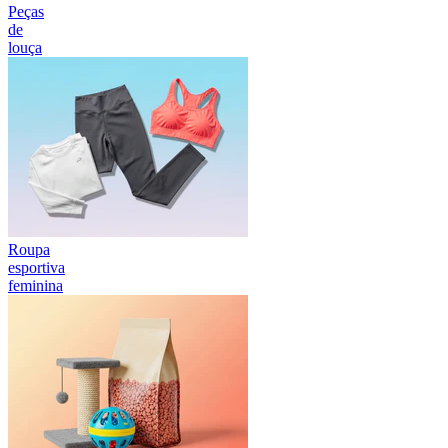
Peças
de
louça
Roupa
esportiva
feminina