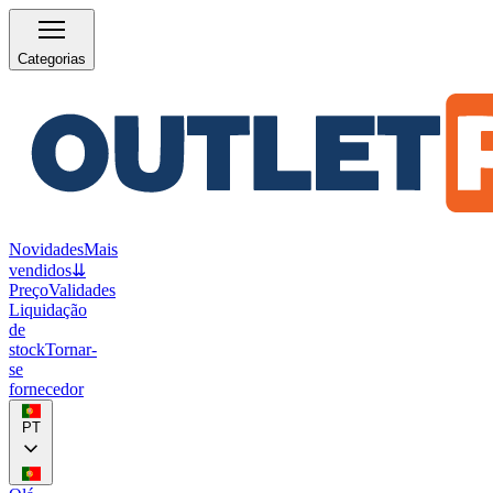
Categorias
Novidades
Mais
vendidos
⇊
Preço
Validades
Liquidação
de
stock
Tornar-
se
fornecedor
PT