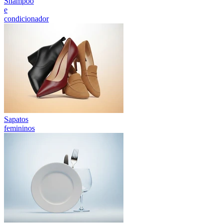
Shampoo
e
condicionador
Sapatos
femininos