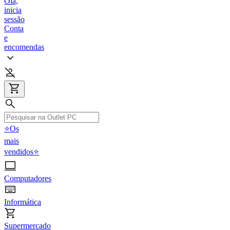
Olá,
inicia
sessão
Conta
e
encomendas
⭐Os
mais
vendidos⭐
Computadores
Informática
Supermercado