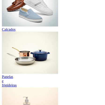
Calçados
Panelas
e
frigideiras