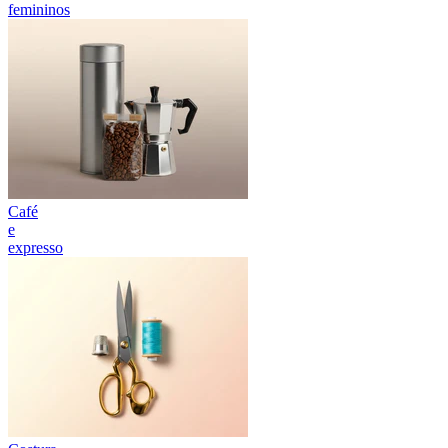
femininos
Café
e
expresso