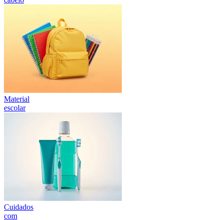
Material
escolar
Cuidados
com