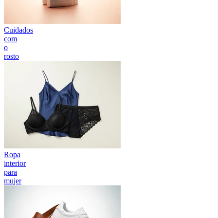
Cuidados
com
o
rosto
Ropa
interior
para
mujer