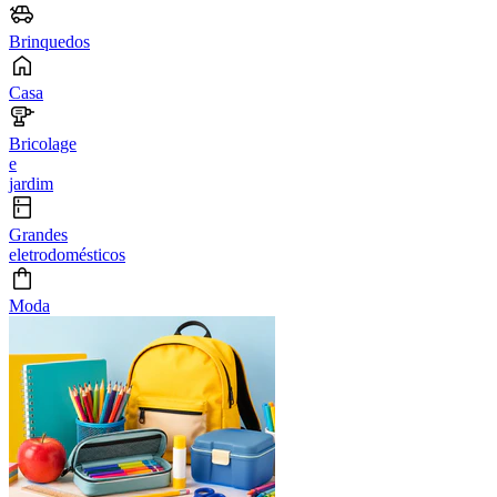
Brinquedos
Casa
Bricolage
e
jardim
Grandes
eletrodomésticos
Moda