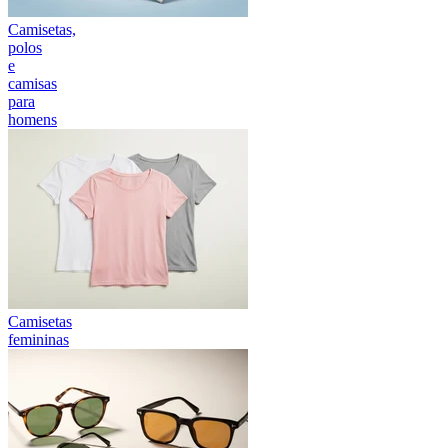
Camisetas,
polos
e
camisas
para
homens
Camisetas
femininas