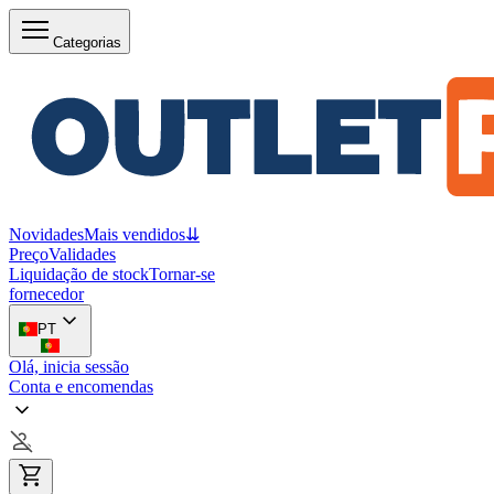
Categorias
Novidades
Mais vendidos
⇊
Preço
Validades
Liquidação de stock
Tornar-se
fornecedor
PT
Olá, inicia sessão
Conta e encomendas