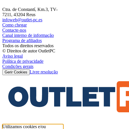
Ctra. de Constantí, Km.3, TV-
7211, 43204 Reus
infoweb@outlet-pc.es
Como chegar
Contacte-nos
Canal interno de informação
Programa de afiliados
Todos os direitos reservados
© Direitos de autor OutletPC
Aviso legal
Política de privacidade
Condições gerais
Livre resolução
Gerir Cookies
Utilizamos cookies e/ou