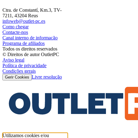
Ctra. de Constantí, Km.3, TV-
7211, 43204 Reus
infoweb@outlet-pc.es
Como chegar
Contacte-nos
Canal interno de informação
Programa de afiliados
Todos os direitos reservados
© Direitos de autor OutletPC
Aviso legal
Política de privacidade
Condições gerais
Livre resolução
Gerir Cookies
Utilizamos cookies e/ou