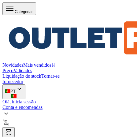
Categorias
Novidades
Mais vendidos
⇊
Preço
Validades
Liquidação de stock
Tornar-se
fornecedor
PT
Olá, inicia sessão
Conta e encomendas