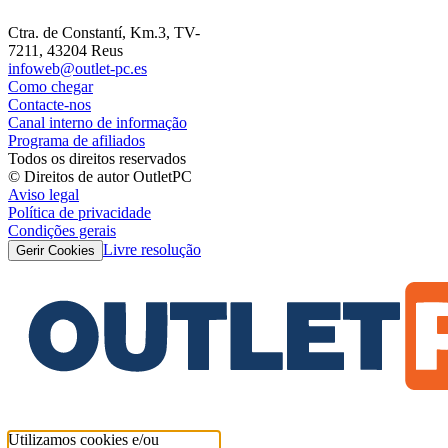
Ctra. de Constantí, Km.3, TV-
7211, 43204 Reus
infoweb@outlet-pc.es
Como chegar
Contacte-nos
Canal interno de informação
Programa de afiliados
Todos os direitos reservados
© Direitos de autor OutletPC
Aviso legal
Política de privacidade
Condições gerais
Livre resolução
Gerir Cookies
Utilizamos cookies e/ou