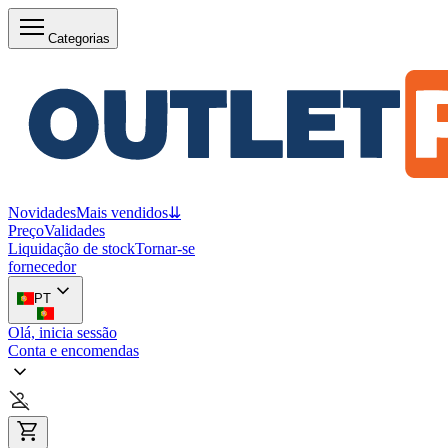
Categorias
Novidades
Mais vendidos
⇊
Preço
Validades
Liquidação de stock
Tornar-se
fornecedor
PT
Olá, inicia sessão
Conta e encomendas