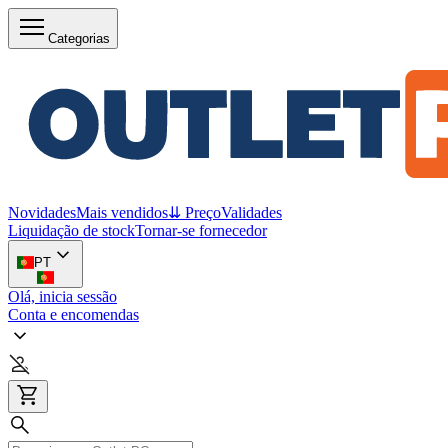
Categorias
Novidades
Mais vendidos
⇊ Preço
Validades
Liquidação de stock
Tornar-se fornecedor
PT
Olá, inicia sessão
Conta e encomendas