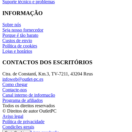
Suporte técnico e problemas
INFORMAÇÃO
Sobre nós
Seja nosso fornecedor
Porque é tão barato
Custos de envio
Política de cookies
Lojas e horários
CONTACTOS DOS ESCRITÓRIOS
Ctra. de Constantí, Km.3, TV-7211, 43204 Reus
infoweb@outlet-pc.es
Como chegar
Contacte-nos
Canal interno de informação
Programa de afiliados
Todos os direitos reservados
© Direitos de autor OutletPC
Aviso legal
Política de privacidade
Condições gerais