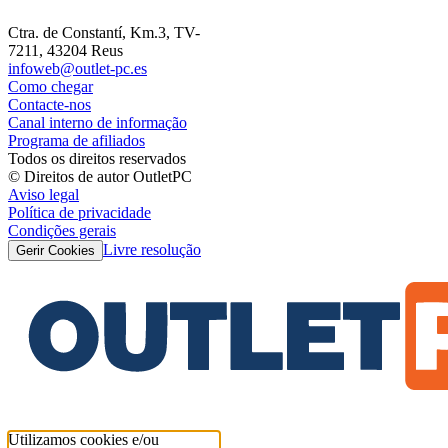
Ctra. de Constantí, Km.3, TV-
7211, 43204 Reus
infoweb@outlet-pc.es
Como chegar
Contacte-nos
Canal interno de informação
Programa de afiliados
Todos os direitos reservados
© Direitos de autor OutletPC
Aviso legal
Política de privacidade
Condições gerais
Livre resolução
Gerir Cookies
Utilizamos cookies e/ou