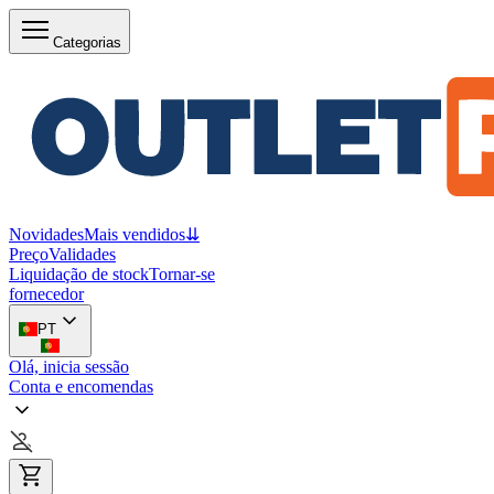
Categorias
Novidades
Mais vendidos
⇊
Preço
Validades
Liquidação de stock
Tornar-se
fornecedor
PT
Olá, inicia sessão
Conta e encomendas