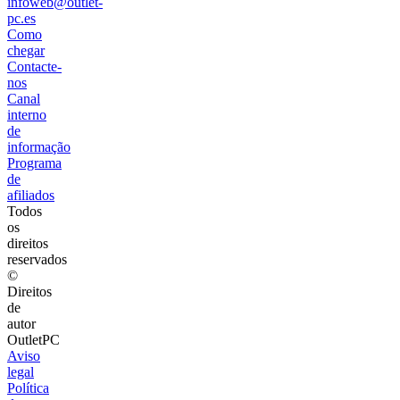
infoweb@outlet-
pc.es
Como
chegar
Contacte-
nos
Canal
interno
de
informação
Programa
de
afiliados
Todos
os
direitos
reservados
©
Direitos
de
autor
OutletPC
Aviso
legal
Política