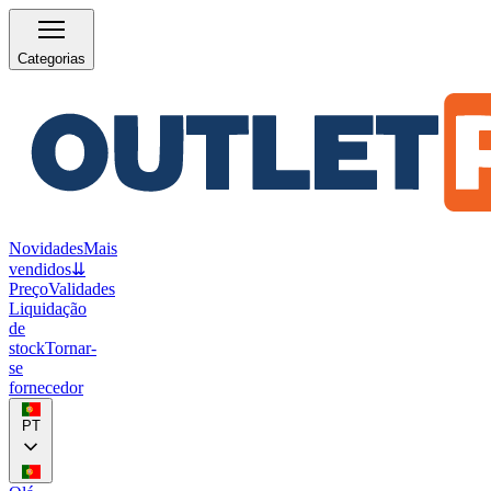
Categorias
Novidades
Mais
vendidos
⇊
Preço
Validades
Liquidação
de
stock
Tornar-
se
fornecedor
PT