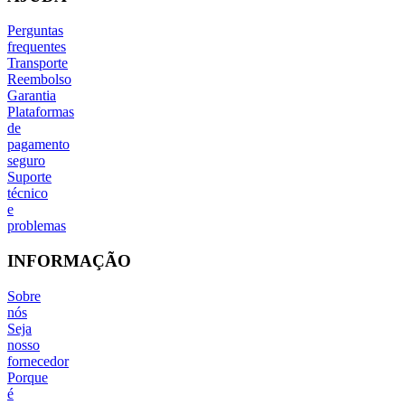
Perguntas
frequentes
Transporte
Reembolso
Garantia
Plataformas
de
pagamento
seguro
Suporte
técnico
e
problemas
INFORMAÇÃO
Sobre
nós
Seja
nosso
fornecedor
Porque
é