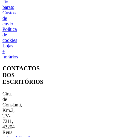
tão
barato
Custos
de
envio
Política
de
cookies
Lojas
e
horários
CONTACTOS
DOS
ESCRITÓRIOS
Ctra.
de
Constantí,
Km.3,
TV-
7211,
43204
Reus