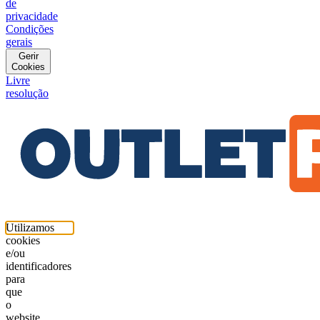
de
privacidade
Condições
gerais
Gerir
Cookies
Livre
resolução
Utilizamos
cookies
e/ou
identificadores
para
que
o
website