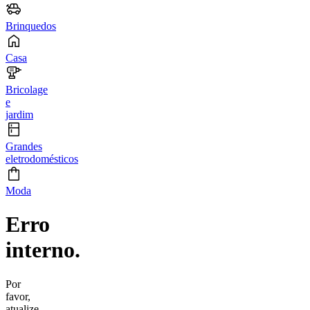
Brinquedos
Casa
Bricolage
e
jardim
Grandes
eletrodomésticos
Moda
Erro
interno.
Por
favor,
atualize