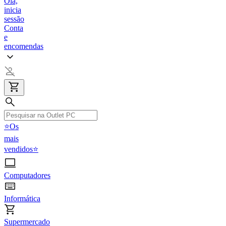
Olá,
inicia
sessão
Conta
e
encomendas
⭐Os
mais
vendidos⭐
Computadores
Informática
Supermercado