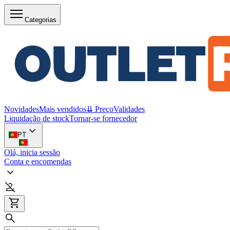
Categorias
Novidades
Mais vendidos
⇊ Preço
Validades
Liquidação de stock
Tornar-se fornecedor
PT
Olá, inicia sessão
Conta e encomendas