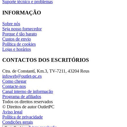
Suporte técnico e problemas
INFORMAÇÃO
Sobre nós
Seja nosso fornecedor
Porque é tão barato
Custos de envio
Política de cookies
Lojas e horários
CONTACTOS DOS ESCRITÓRIOS
Ctra. de Constantí, Km.3, TV-7211, 43204 Reus
infoweb@outlet-pc.es
Como chegar
Contacte-nos
Canal interno de informação
Programa de afiliados
Todos os direitos reservados
© Direitos de autor OutletPC
Aviso legal
Política de privacidade
Condições gerais