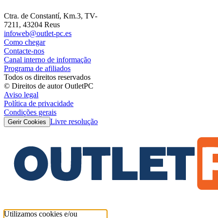
Ctra. de Constantí, Km.3, TV-
7211, 43204 Reus
infoweb@outlet-pc.es
Como chegar
Contacte-nos
Canal interno de informação
Programa de afiliados
Todos os direitos reservados
© Direitos de autor OutletPC
Aviso legal
Política de privacidade
Condições gerais
Livre resolução
Gerir Cookies
Utilizamos cookies e/ou