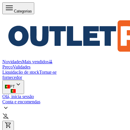
Categorias
Novidades
Mais vendidos
⇊
Preço
Validades
Liquidação de stock
Tornar-se
fornecedor
PT
Olá, inicia sessão
Conta e encomendas