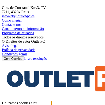
Ctra. de Constantí, Km.3, TV-
7211, 43204 Reus
infoweb@outlet-pc.es
Como chegar
Contacte-nos
Canal interno de informação
Programa de afiliados
Todos os direitos reservados
© Direitos de autor OutletPC
Aviso legal
Política de privacidade
Condições gerais
Livre resolução
Gerir Cookies
Utilizamos cookies e/ou