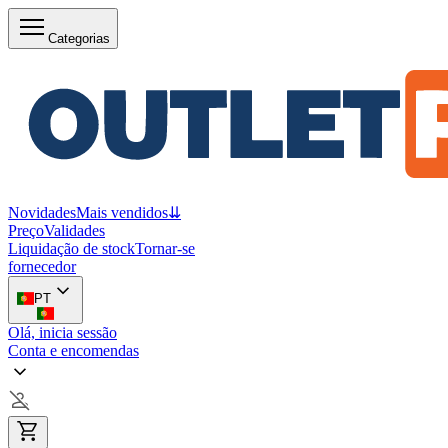
Categorias
Novidades
Mais vendidos
⇊
Preço
Validades
Liquidação de stock
Tornar-se
fornecedor
PT
Olá, inicia sessão
Conta e encomendas