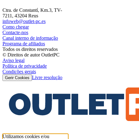
Ctra. de Constantí, Km.3, TV-
7211, 43204 Reus
infoweb@outlet-pc.es
Como chegar
Contacte-nos
Canal interno de informação
Programa de afiliados
Todos os direitos reservados
© Direitos de autor OutletPC
Aviso legal
Política de privacidade
Condições gerais
Livre resolução
Gerir Cookies
Utilizamos cookies e/ou