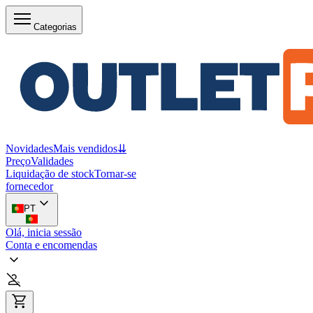
Categorias
Novidades
Mais vendidos
⇊
Preço
Validades
Liquidação de stock
Tornar-se
fornecedor
PT
Olá, inicia sessão
Conta e encomendas