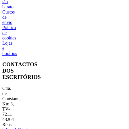
tão
barato
Custos
de
envio
Política
de
cookies
Lojas
e
horários
CONTACTOS
DOS
ESCRITÓRIOS
Ctra.
de
Constantí,
Km.3,
TV-
7211,
43204
Reus