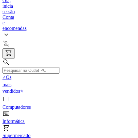
Olá,
inicia
sessão
Conta
e
encomendas
⭐Os
mais
vendidos⭐
Computadores
Informática
Supermercado