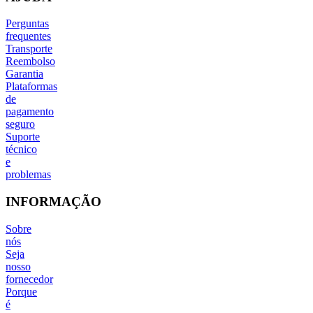
Perguntas
frequentes
Transporte
Reembolso
Garantia
Plataformas
de
pagamento
seguro
Suporte
técnico
e
problemas
INFORMAÇÃO
Sobre
nós
Seja
nosso
fornecedor
Porque
é