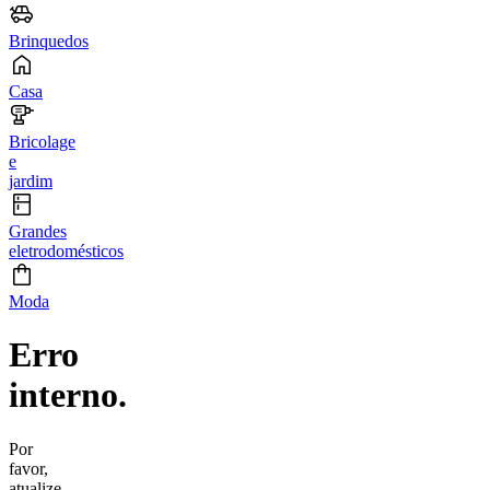
Brinquedos
Casa
Bricolage
e
jardim
Grandes
eletrodomésticos
Moda
Erro
interno.
Por
favor,
atualize