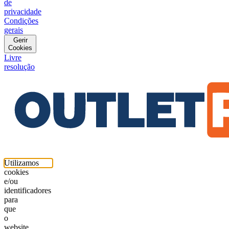
de
privacidade
Condições
gerais
Gerir
Cookies
Livre
resolução
Utilizamos
cookies
e/ou
identificadores
para
que
o
website