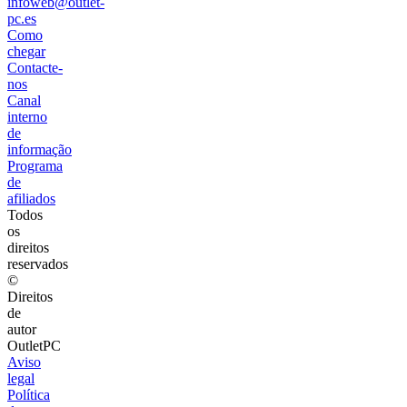
infoweb@outlet-
pc.es
Como
chegar
Contacte-
nos
Canal
interno
de
informação
Programa
de
afiliados
Todos
os
direitos
reservados
©
Direitos
de
autor
OutletPC
Aviso
legal
Política