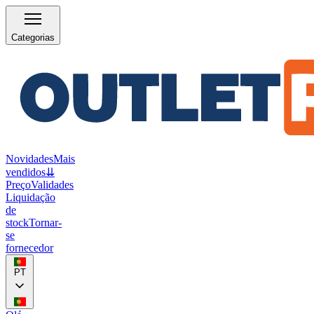
Categorias
Novidades
Mais
vendidos
⇊
Preço
Validades
Liquidação
de
stock
Tornar-
se
fornecedor
PT