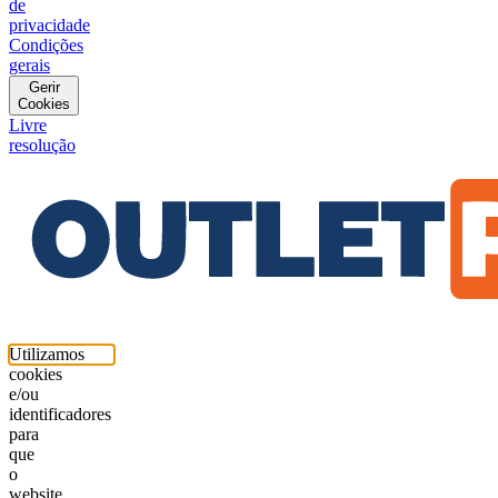
de
privacidade
Condições
gerais
Gerir
Cookies
Livre
resolução
Utilizamos
cookies
e/ou
identificadores
para
que
o
website