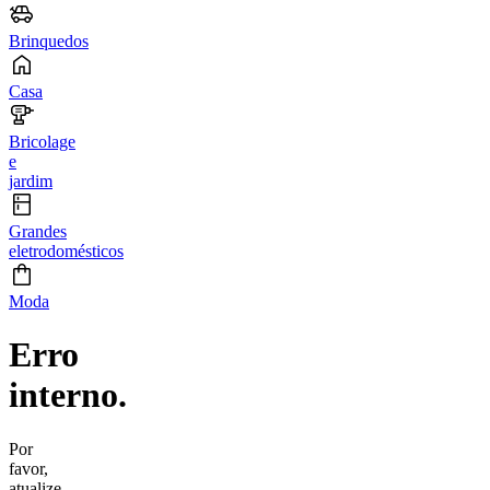
Brinquedos
Casa
Bricolage
e
jardim
Grandes
eletrodomésticos
Moda
Erro
interno.
Por
favor,
atualize