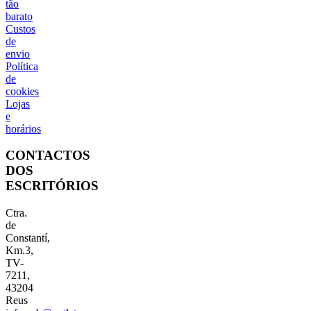
tão
barato
Custos
de
envio
Política
de
cookies
Lojas
e
horários
CONTACTOS
DOS
ESCRITÓRIOS
Ctra.
de
Constantí,
Km.3,
TV-
7211,
43204
Reus