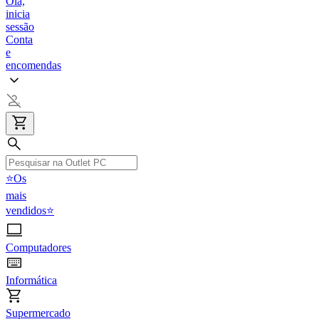
Olá,
inicia
sessão
Conta
e
encomendas
⭐Os
mais
vendidos⭐
Computadores
Informática
Supermercado