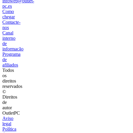
infoweb@outlet-
pc.es
Como
chegar
Contacte-
nos
Canal
interno
de
informação
Programa
de
afiliados
Todos
os
direitos
reservados
©
Direitos
de
autor
OutletPC
Aviso
legal
Política