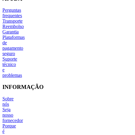
Perguntas
frequentes
Transporte
Reembolso
Garantia
Plataformas
de
pagamento
seguro
Suporte
técnico
e
problemas
INFORMAÇÃO
Sobre
nós
Seja
nosso
fornecedor
Porque
é