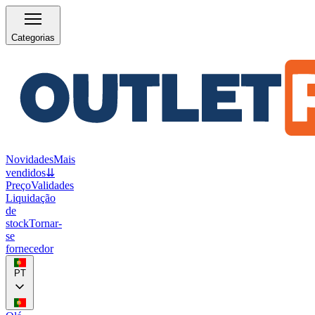
Categorias
Novidades
Mais
vendidos
⇊
Preço
Validades
Liquidação
de
stock
Tornar-
se
fornecedor
PT